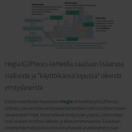
Hegla IG2Pieces-laitteella saadaan lisäarvoa
viallisista ja ”käyttöikänsä lopussa” olevista
eristyslaseista
Edellä mainittuihin haasteisiin
on kehittänyt IG2Pieces-
Hegla
laitteen, joka erottaa eristyslasielementtien lasit säilyttäen lasien
alkuperäiset mitat. Kone leikkaa eristyslasin ympäri, jolloin ehjät
lasit voidaan erottaa välilista- ja kittausmateriaalista. Toisistaan
erotetut kierrätyslasit ovat huomattavasti arvokkaampia, kuin