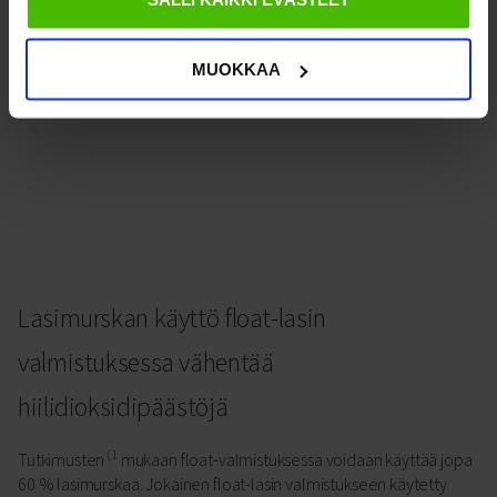
MUOKKAA
Lasimurskan käyttö float-lasin
valmistuksessa vähentää
hiilidioksidipäästöjä
(1
Tutkimusten
mukaan float-valmistuksessa voidaan käyttää jopa
60 % lasimurskaa. Jokainen float-lasin valmistukseen käytetty