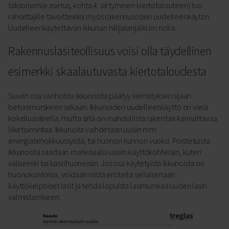
taksonomia-asetus, kohta 4: siirtyminen kiertotalouteen) tuo
rahoittajille tavoitteeksi myös rakennusosien uudelleenkäytön.
Uudelleenkäytettävän ikkunan hiilijalanjälki on nolla.
Rakennuslasiteollisuus voisi olla täydellinen
esimerkki skaalautuvasta kiertotaloudesta
Suurin osa vanhoista ikkunoista päätyy kierrätyksen sijaan
betonimurskeen sekaan. Ikkunoiden uudelleenkäyttö on vielä
kokeiluasteella, mutta siitä on mahdollista rakentaa kannattavaa
liiketoimintaa. Ikkunoita vaihdetaan uusiin mm.
energiatehokkuussyistä, tai huonon kunnon vuoksi. Poistetuista
ikkunoista saadaan materiaalia uusiin käyttökohteisiin, kuten
väliseiniin tai kasvihuoneisiin. Jos osa käytetyistä ikkunoista on
huonokuntoisia, voidaan niistä erotella sellaisenaan
käyttökelpoiset lasit ja tehdä lopuista lasimurskaa uuden lasin
valmistamiseen.