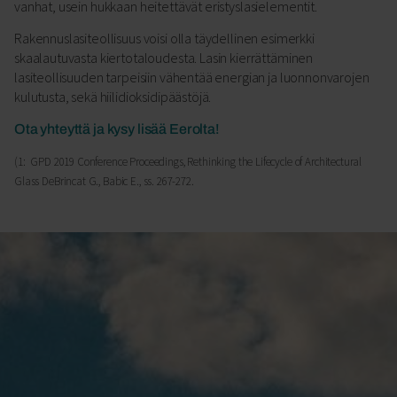
vanhat, usein hukkaan heitettävät eristyslasielementit.
Rakennuslasiteollisuus voisi olla täydellinen esimerkki
skaalautuvasta kiertotaloudesta. Lasin kierrättäminen
lasiteollisuuden tarpeisiin vähentää energian ja luonnonvarojen
kulutusta, sekä hiilidioksidipäästöjä.
Ota yhteyttä ja kysy lisää Eerolta!
(1: GPD 2019 Conference Proceedings, Rethinking the Lifecycle of Architectural
Glass DeBrincat G., Babic E., ss. 267-272.