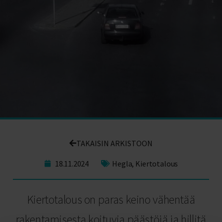
TAKAISIN ARKISTOON
18.11.2024
Hegla
,
Kiertotalous
Kiertotalous on paras keino vähentää
rakentamisesta koituvia päästöjä ja hillitä