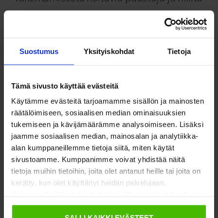
luonnonvarojen ylikulutusta
Suostumus
Yksityiskohdat
Tietoja
Euroopan komission mukaan rakennus- ja purkujätteet ovat yksi
suurimmista jätevirroista EU:ssa. Kierrätettävyydestä huolimatta
käytöstä poistettua rakennuslasia ei juurikaan kierrätetä uusiin
Tämä sivusto käyttää evästeitä
lasituotteisiin. Sen sijaan se murskataan usein muiden
rakennusmateriaalien sekaan, jolloin se päätyy kaatopaikoille tai
Käytämme evästeitä tarjoamamme sisällön ja mainosten
huonolaatuiseksi täyttömaaksi, ja arvokkaiden resurssien
räätälöimiseen, sosiaalisen median ominaisuuksien
materiaalikierto päättyy.
tukemiseen ja kävijämäärämme analysoimiseen. Lisäksi
jaamme sosiaalisen median, mainosalan ja analytiikka-
alan kumppaneillemme tietoja siitä, miten käytät
sivustoamme. Kumppanimme voivat yhdistää näitä
tietoja muihin tietoihin, joita olet antanut heille tai joita on
kerätty, kun olet käyttänyt heidän palvelujaan.
Valitsemalla "Yksityiskohdat" tai "Muokkaa" voit vaikuttaa
sallimiisi evästeisiin.
SALLI KAIKKI EVÄSTEET