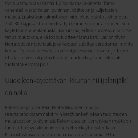
tonni lasimurskaa säästää 1,2 tonnia raaka-ainetta. Tämä
vähentää kvartsihiekan louhinnan, käsittelyn ja kuljetusten
määrää. Lisäksi lasinvalmistuksen hiilidioksidipäästöt vähenevät
250–300 kg jokaista uuniin lisättyä lasimurskatonnia kohden. Kun
käytetään korkealaatuista lasimurskaa, ei float-prosessiin tarvitse
tehdä muutoksia, eikä lopputuotteen laatu kärsi. Lasi on täysin
kierrätettävä materiaali, joka voidaan sulattaa äärettömän monta
kertaa. Optimaalisessa lasin kierrätyksessä kierto on suljettu niin,
että lasimateriaali palaa lasiteollisuuden käyttöön, eikä valu
tuotantokierrosta pois.
Uudelleenkäytettävän ikkunan hiilijalanjälki
on nolla
Rakennus- ja purkutekniikkateollisuuden muutos
resurssitehokkaammaksi YK:n kestävän kehityksen tavoitteiden
mukaisesti on jo käynnissä. Rakennusosien kierrätyksen myötä on
tunnistettu myös ikkunoiden uudelleenkäyttöpotentiaali.
Kiinnostus kasvaa, koska muun muassa taksonomia (EU:n