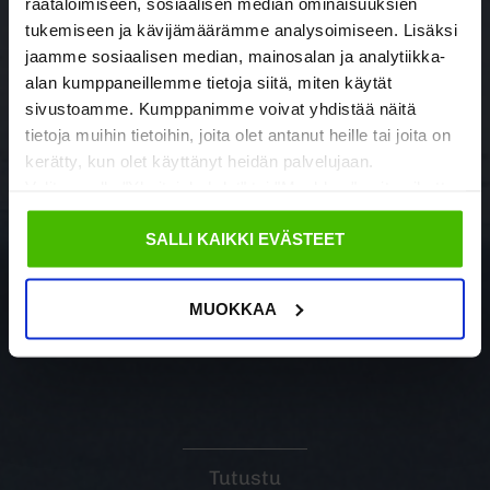
räätälöimiseen, sosiaalisen median ominaisuuksien
tukemiseen ja kävijämäärämme analysoimiseen. Lisäksi
jaamme sosiaalisen median, mainosalan ja analytiikka-
alan kumppaneillemme tietoja siitä, miten käytät
sivustoamme. Kumppanimme voivat yhdistää näitä
tietoja muihin tietoihin, joita olet antanut heille tai joita on
kerätty, kun olet käyttänyt heidän palvelujaan.
Valitsemalla "Yksityiskohdat" tai "Muokkaa" voit vaikuttaa
sallimiisi evästeisiin.
SALLI KAIKKI EVÄSTEET
MUOKKAA
Tutustu