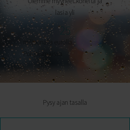
Olemme myyneet koneita ja
lasia yli
25
miljoonalla eurolla
Pohjoismaissa
Pysy ajan tasalla