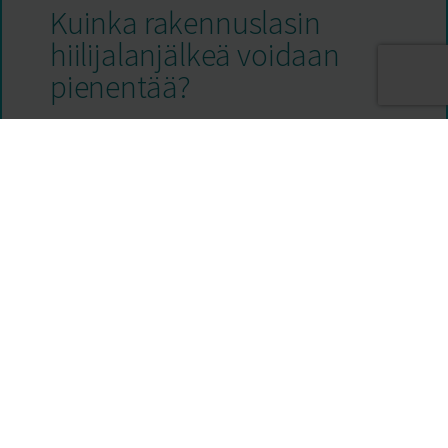
Kuinka rakennuslasin
hiilijalanjälkeä voidaan
pienentää?
28.11.2025
Rakennusala etsii yhä aktiivisemmin keinoja vähentää
ratkaisujensa ympäristövaikutuksia, ja rakennuslasi on
tämän keskustelun keskiössä. Lasin valmistus on
energiavaltainen prosessi, ja samalla lasituotteet
vaikuttavat merkittävästi rakennusten
LUE LISÄÄ