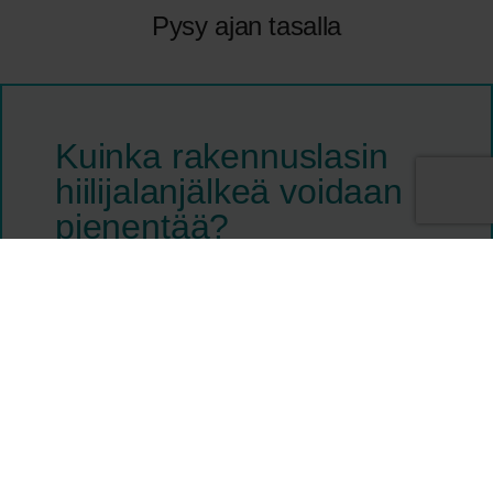
Pysy ajan tasalla
Kuinka rakennuslasin
hiilijalanjälkeä voidaan
pienentää?
28.11.2025
Rakennusala etsii yhä aktiivisemmin keinoja
vähentää ratkaisujensa ympäristövaikutuksia, ja
rakennuslasi on tämän keskustelun keskiössä.
Lasin valmistus on energiavaltainen prosessi, ja
samalla lasituotteet vaikuttavat merkittävästi
rakennusten