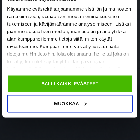
Käytämme evästeitä tarjoamamme sisällön ja mainosten
räätälöimiseen, sosiaalisen median ominaisuuksien
tukemiseen ja kävijämäärämme analysoimiseen. Lisäksi
jaamme sosiaalisen median, mainosalan ja analytiikka-
alan kumppaneillemme tietoja siitä, miten käytät
sivustoamme. Kumppanimme voivat yhdistää näitä
tietoja muihin tietoihin, joita olet antanut heille tai joita on
kerätty, kun olet käyttänyt heidän palvelujaan.
Valitsemalla "Yksityiskohdat" tai "Muokkaa" voit vaikuttaa
sallimiisi evästeisiin.
SALLI KAIKKI EVÄSTEET
MUOKKAA