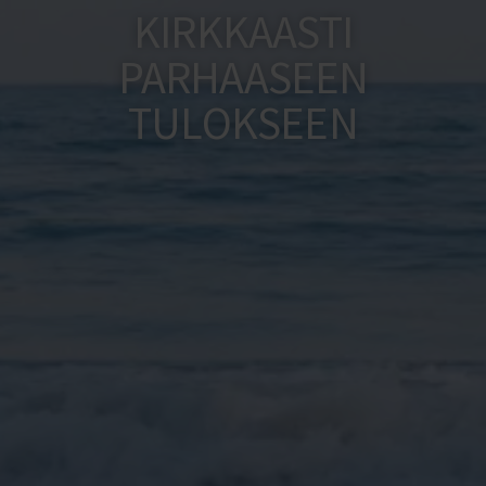
KIRKKAASTI
PARHAASEEN
TULOKSEEN