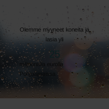
Olemme myyneet koneita ja
lasia yli
25
miljoonalla eurolla
Pohjoismaissa